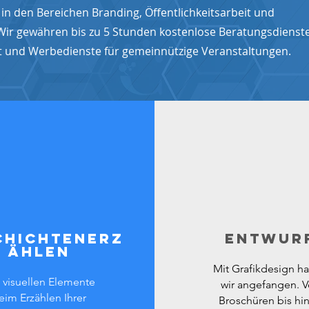
n den Bereichen Branding, Öffentlichkeitsarbeit und
 gewähren bis zu 5 Stunden kostenlose Beratungsdienste
t
und
Werbedienste für gemeinnützige Veranstaltungen.
chichtenerz
ENTWUR
ählen
Mit Grafikdesign h
 visuellen Elemente
wir angefangen. 
eim Erzählen Ihrer
Broschüren bis hin