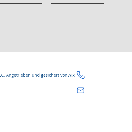
LC. Angetrieben und gesichert von
Wix
304-549-8991
rachel@coffmancolla
HEIMAT
DIENSTLEISTUNGEN
ÜBER UN