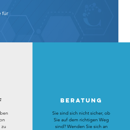
 für
F
Beratung
aben
Sie sind sich nicht sicher, ob
Von
Sie auf dem richtigen Weg
 zu
sind? Wenden Sie sich an