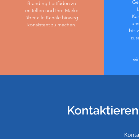
Ge
Branding-Leitfäden zu
L
erstellen und Ihre Marke
Ka
über alle Kanäle hinweg
uns
konsistent zu machen.
bis 
zus
ei
Kontaktieren
Konta