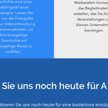
schichte sind unser
Werbetafeln können
ieblingsteil einer
das Begleitmateri
mpagne. Lassen Sie
erstellen, das Sie für
 von der Fotografie
Veranstaltungen 
zur Videoentwicklung
kleinen Unterneh
ammenarbeiten, um
benötigen.
Ihre einzigartige
Geschichte auf
nzigartige Weise zu
erzählen.
 Sie uns noch heute für 
ktieren Sie uns noch heute für eine kostenlose einst