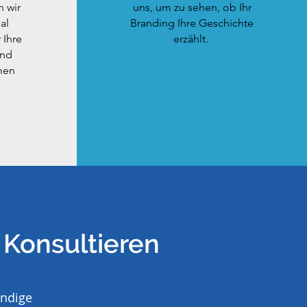
 wir
uns, um zu sehen, ob Ihr
al
Branding Ihre Geschichte
 Ihre
erzählt.
und
men
A
Konsultieren
ündige