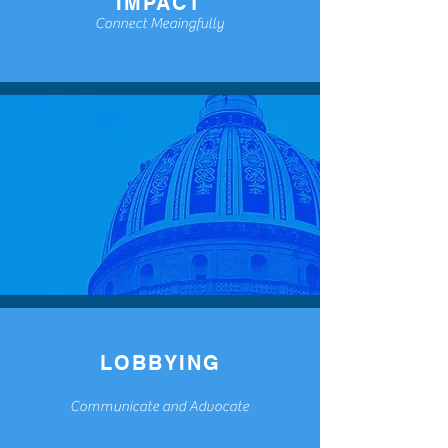
IMPACT
Connect Meaingfully
LOBBYING
Communicate and Advocate