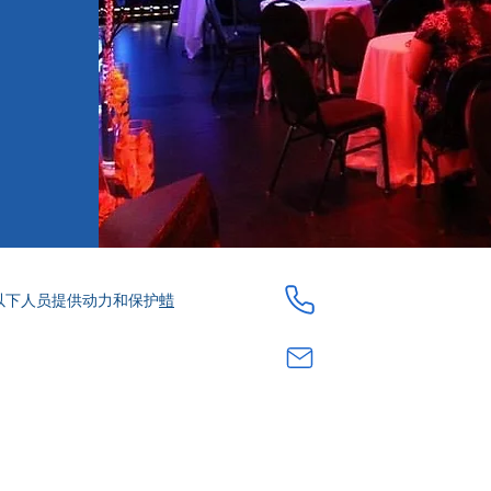
由以下人员提供动力和保护
蜡
304-549-8991
rachel@coffmancolla
家
服务
关于我们