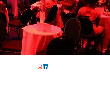
borative.com
接触